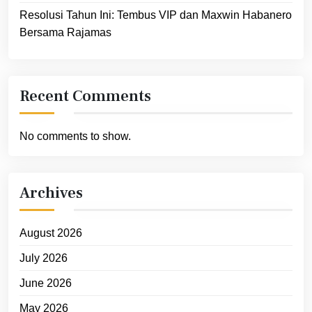
Resolusi Tahun Ini: Tembus VIP dan Maxwin Habanero
Bersama Rajamas
Recent Comments
No comments to show.
Archives
August 2026
July 2026
June 2026
May 2026