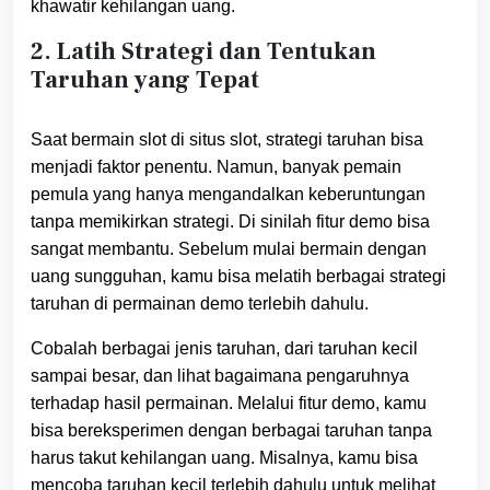
khawatir kehilangan uang.
2.
Latih Strategi dan Tentukan
Taruhan yang Tepat
Saat bermain slot di situs slot, strategi taruhan bisa
menjadi faktor penentu. Namun, banyak pemain
pemula yang hanya mengandalkan keberuntungan
tanpa memikirkan strategi. Di sinilah fitur demo bisa
sangat membantu. Sebelum mulai bermain dengan
uang sungguhan, kamu bisa melatih berbagai strategi
taruhan di permainan demo terlebih dahulu.
Cobalah berbagai jenis taruhan, dari taruhan kecil
sampai besar, dan lihat bagaimana pengaruhnya
terhadap hasil permainan. Melalui fitur demo, kamu
bisa bereksperimen dengan berbagai taruhan tanpa
harus takut kehilangan uang. Misalnya, kamu bisa
mencoba taruhan kecil terlebih dahulu untuk melihat