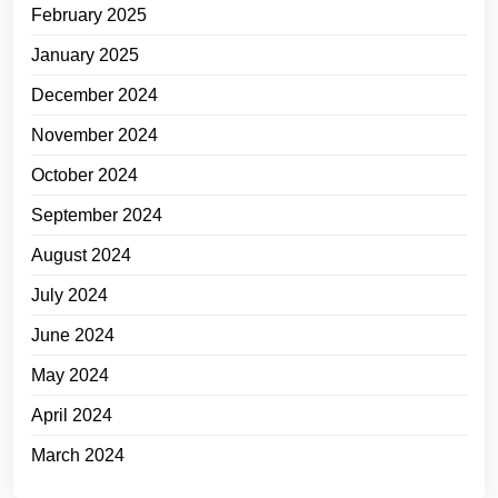
February 2025
January 2025
December 2024
November 2024
October 2024
September 2024
August 2024
July 2024
June 2024
May 2024
April 2024
March 2024