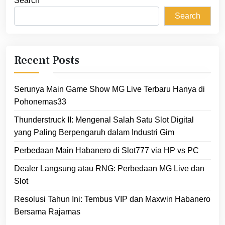
Search
Search
Recent Posts
Serunya Main Game Show MG Live Terbaru Hanya di
Pohonemas33
Thunderstruck II: Mengenal Salah Satu Slot Digital
yang Paling Berpengaruh dalam Industri Gim
Perbedaan Main Habanero di Slot777 via HP vs PC
Dealer Langsung atau RNG: Perbedaan MG Live dan
Slot
Resolusi Tahun Ini: Tembus VIP dan Maxwin Habanero
Bersama Rajamas