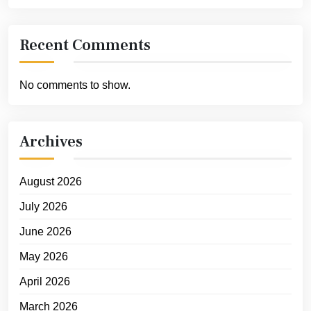
Recent Comments
No comments to show.
Archives
August 2026
July 2026
June 2026
May 2026
April 2026
March 2026