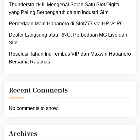
Thunderstruck II: Mengenal Salah Satu Slot Digital
yang Paling Berpengaruh dalam Industri Gim
Perbedaan Main Habanero di Slot777 via HP vs PC
Dealer Langsung atau RNG: Perbedaan MG Live dan
Slot
Resolusi Tahun Ini: Tembus VIP dan Maxwin Habanero
Bersama Rajamas
Recent Comments
No comments to show.
Archives