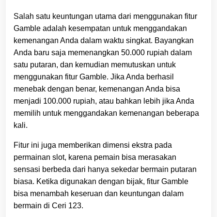
Salah satu keuntungan utama dari menggunakan fitur
Gamble adalah kesempatan untuk menggandakan
kemenangan Anda dalam waktu singkat. Bayangkan
Anda baru saja memenangkan 50.000 rupiah dalam
satu putaran, dan kemudian memutuskan untuk
menggunakan fitur Gamble. Jika Anda berhasil
menebak dengan benar, kemenangan Anda bisa
menjadi 100.000 rupiah, atau bahkan lebih jika Anda
memilih untuk menggandakan kemenangan beberapa
kali.
Fitur ini juga memberikan dimensi ekstra pada
permainan slot, karena pemain bisa merasakan
sensasi berbeda dari hanya sekedar bermain putaran
biasa. Ketika digunakan dengan bijak, fitur Gamble
bisa menambah keseruan dan keuntungan dalam
bermain di Ceri 123.