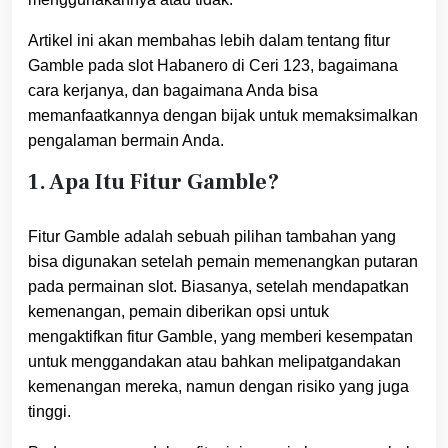
Artikel ini akan membahas lebih dalam tentang fitur
Gamble pada slot Habanero di Ceri 123, bagaimana
cara kerjanya, dan bagaimana Anda bisa
memanfaatkannya dengan bijak untuk memaksimalkan
pengalaman bermain Anda.
1. Apa Itu Fitur Gamble?
Fitur Gamble adalah sebuah pilihan tambahan yang
bisa digunakan setelah pemain memenangkan putaran
pada permainan slot. Biasanya, setelah mendapatkan
kemenangan, pemain diberikan opsi untuk
mengaktifkan fitur Gamble, yang memberi kesempatan
untuk menggandakan atau bahkan melipatgandakan
kemenangan mereka, namun dengan risiko yang juga
tinggi.