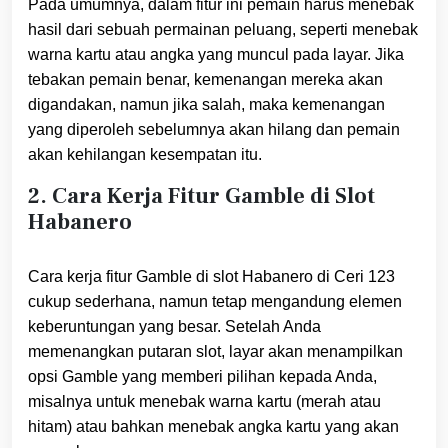
Pada umumnya, dalam fitur ini pemain harus menebak
hasil dari sebuah permainan peluang, seperti menebak
warna kartu atau angka yang muncul pada layar. Jika
tebakan pemain benar, kemenangan mereka akan
digandakan, namun jika salah, maka kemenangan
yang diperoleh sebelumnya akan hilang dan pemain
akan kehilangan kesempatan itu.
2. Cara Kerja Fitur Gamble di Slot
Habanero
Cara kerja fitur Gamble di slot Habanero di Ceri 123
cukup sederhana, namun tetap mengandung elemen
keberuntungan yang besar. Setelah Anda
memenangkan putaran slot, layar akan menampilkan
opsi Gamble yang memberi pilihan kepada Anda,
misalnya untuk menebak warna kartu (merah atau
hitam) atau bahkan menebak angka kartu yang akan