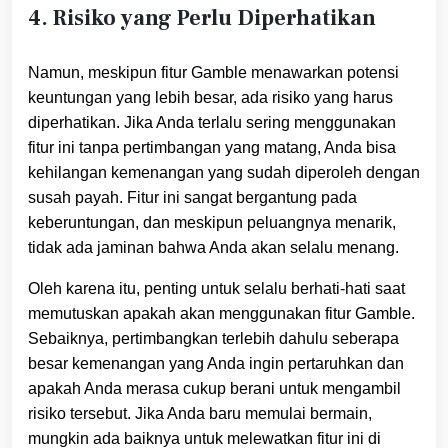
4. Risiko yang Perlu Diperhatikan
Namun, meskipun fitur Gamble menawarkan potensi
keuntungan yang lebih besar, ada risiko yang harus
diperhatikan. Jika Anda terlalu sering menggunakan
fitur ini tanpa pertimbangan yang matang, Anda bisa
kehilangan kemenangan yang sudah diperoleh dengan
susah payah. Fitur ini sangat bergantung pada
keberuntungan, dan meskipun peluangnya menarik,
tidak ada jaminan bahwa Anda akan selalu menang.
Oleh karena itu, penting untuk selalu berhati-hati saat
memutuskan apakah akan menggunakan fitur Gamble.
Sebaiknya, pertimbangkan terlebih dahulu seberapa
besar kemenangan yang Anda ingin pertaruhkan dan
apakah Anda merasa cukup berani untuk mengambil
risiko tersebut. Jika Anda baru memulai bermain,
mungkin ada baiknya untuk melewatkan fitur ini di