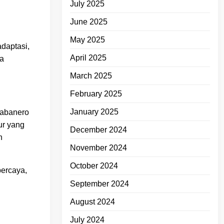
July 2025
June 2025
May 2025
daptasi,
April 2025
ia
March 2025
February 2025
January 2025
Habanero
ur yang
December 2024
n
November 2024
October 2024
percaya,
September 2024
August 2024
July 2024