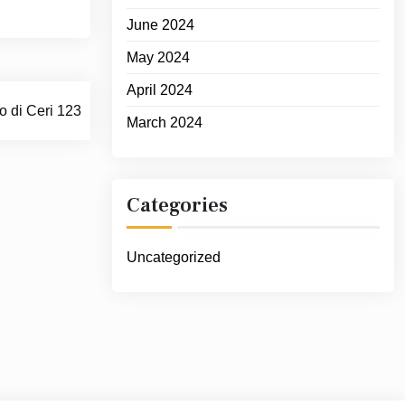
June 2024
May 2024
April 2024
 di Ceri 123
March 2024
Categories
Uncategorized