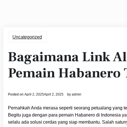
Skip
to
content
Uncategorized
Bagaimana Link Al
Pemain Habanero 
Posted on
April 2, 2025
April 2, 2025
by
admin
Pernahkah Anda merasa seperti seorang petualang yang te
Begitu juga dengan para pemain Habanero di Indonesia y
selalu ada solusi cerdas yang siap membantu.
Salah satu