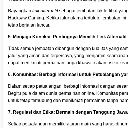
Bayangkan
link alternatif
sebagai jembatan tak terlihat y
Hacksaw Gaming.
Ketika jalur utama tertutup, jembatan 
tetap berjalan lancar.
5. Menjaga Koneksi: Pentingnya Memilih Link Alternati
Tidak semua jembatan dibangun dengan kualitas yang sam
jalur yang aman dan terpercaya, yang menjamin keamanan 
dapat menikmati permainan tanpa khawatir akan risiko ke
6. Komunitas: Berbagi Informasi untuk Petualangan ya
Dalam setiap petualangan, berbagi informasi dengan ses
Begitu pula dalam dunia permainan online.
Komunitas pema
untuk tetap terhubung dan menikmati permainan tanpa ham
7. Regulasi dan Etika: Bermain dengan Tanggung Jaw
Setiap petualangan memiliki aturan main yang harus dihorm