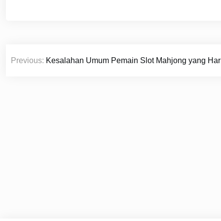
Post
Previous:
Kesalahan Umum Pemain Slot Mahjong yang Haru
navigation