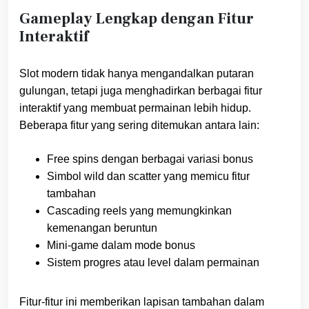
Gameplay Lengkap dengan Fitur
Interaktif
Slot modern tidak hanya mengandalkan putaran
gulungan, tetapi juga menghadirkan berbagai fitur
interaktif yang membuat permainan lebih hidup.
Beberapa fitur yang sering ditemukan antara lain:
Free spins dengan berbagai variasi bonus
Simbol wild dan scatter yang memicu fitur
tambahan
Cascading reels yang memungkinkan
kemenangan beruntun
Mini-game dalam mode bonus
Sistem progres atau level dalam permainan
Fitur-fitur ini memberikan lapisan tambahan dalam