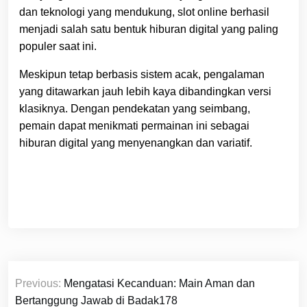
dan teknologi yang mendukung, slot online berhasil
menjadi salah satu bentuk hiburan digital yang paling
populer saat ini.
Meskipun tetap berbasis sistem acak, pengalaman
yang ditawarkan jauh lebih kaya dibandingkan versi
klasiknya. Dengan pendekatan yang seimbang,
pemain dapat menikmati permainan ini sebagai
hiburan digital yang menyenangkan dan variatif.
Post
Previous:
Mengatasi Kecanduan: Main Aman dan
navigation
Bertanggung Jawab di Badak178