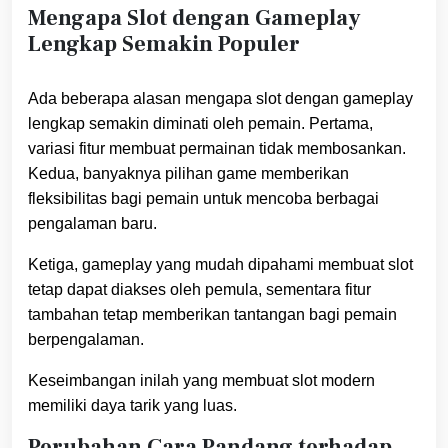
Mengapa Slot dengan Gameplay
Lengkap Semakin Populer
Ada beberapa alasan mengapa slot dengan gameplay
lengkap semakin diminati oleh pemain. Pertama,
variasi fitur membuat permainan tidak membosankan.
Kedua, banyaknya pilihan game memberikan
fleksibilitas bagi pemain untuk mencoba berbagai
pengalaman baru.
Ketiga, gameplay yang mudah dipahami membuat slot
tetap dapat diakses oleh pemula, sementara fitur
tambahan tetap memberikan tantangan bagi pemain
berpengalaman.
Keseimbangan inilah yang membuat slot modern
memiliki daya tarik yang luas.
Perubahan Cara Pandang terhadap