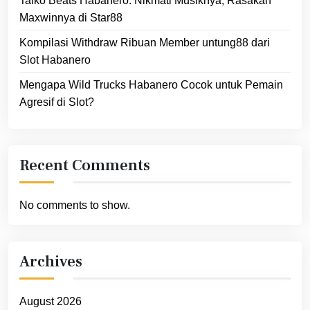
Taiko Beats Habanero: Nikmati Musiknya, Rasakan
Maxwinnya di Star88
Kompilasi Withdraw Ribuan Member untung88 dari
Slot Habanero
Mengapa Wild Trucks Habanero Cocok untuk Pemain
Agresif di Slot?
Recent Comments
No comments to show.
Archives
August 2026