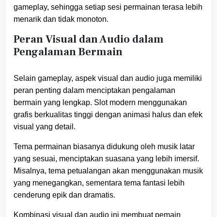
gameplay, sehingga setiap sesi permainan terasa lebih
menarik dan tidak monoton.
Peran Visual dan Audio dalam
Pengalaman Bermain
Selain gameplay, aspek visual dan audio juga memiliki
peran penting dalam menciptakan pengalaman
bermain yang lengkap. Slot modern menggunakan
grafis berkualitas tinggi dengan animasi halus dan efek
visual yang detail.
Tema permainan biasanya didukung oleh musik latar
yang sesuai, menciptakan suasana yang lebih imersif.
Misalnya, tema petualangan akan menggunakan musik
yang menegangkan, sementara tema fantasi lebih
cenderung epik dan dramatis.
Kombinasi visual dan audio ini membuat pemain