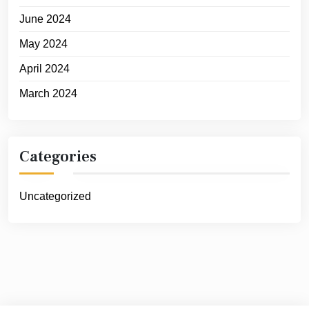
June 2024
May 2024
April 2024
March 2024
Categories
Uncategorized