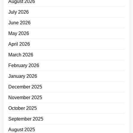
August 2026
July 2026
June 2026
May 2026
April 2026
March 2026
February 2026
January 2026
December 2025
November 2025
October 2025
September 2025
August 2025