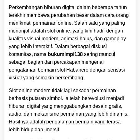
Perkembangan hiburan digital dalam beberapa tahun
terakhir membawa perubahan besar dalam cara orang
menikmati permainan online. Salah satu yang paling
menonjol adalah slot online, yang kini hadir dengan
kualitas visual modern, animasi halus, dan gameplay
yang lebih interaktif. Dalam berbagai diskusi
komunitas, nama
bukumimpi138
sering muncul
sebagai bagian dari percakapan mengenai
pengalaman bermain slot Habanero dengan sensasi
visual yang semakin berkembang.
Slot online modern tidak lagi sekadar permainan
berbasis putaran simbol. Ia telah berevolusi menjadi
hiburan digital yang menggabungkan desain grafis,
audio, dan mekanisme permainan yang lebih dinamis.
Hasilnya adalah pengalaman bermain yang terasa
lebih hidup dan imersif.