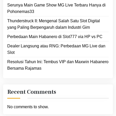
Serunya Main Game Show MG Live Terbaru Hanya di
Pohonemas33
Thunderstruck II: Mengenal Salah Satu Slot Digital
yang Paling Berpengaruh dalam Industri Gim
Perbedaan Main Habanero di Slot777 via HP vs PC
Dealer Langsung atau RNG: Perbedaan MG Live dan
Slot
Resolusi Tahun Ini: Tembus VIP dan Maxwin Habanero
Bersama Rajamas
Recent Comments
No comments to show.