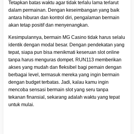
Tetapkan batas waktu agar tidak terlalu lama terlarut
dalam permainan. Dengan keseimbangan yang baik
antara hiburan dan kontrol diri, pengalaman bermain
akan tetap positif dan menyenangkan.
Kesimpulannya, bermain MG Casino tidak harus selalu
identik dengan modal besar. Dengan pendekatan yang
tepat, siapa pun bisa menikmati keseruan slot online
tanpa harus menguras dompet. RUN113 memberikan
akses yang mudah dan fleksibel bagi pemain dengan
berbagai level, termasuk mereka yang ingin bermain
dengan budget terbatas. Jadi, kalau kamu ingin
mencoba sensasi bermain slot yang seru tanpa
tekanan finansial, sekarang adalah waktu yang tepat
untuk mulai.