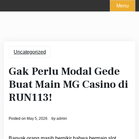
Skip
Menu
to
content
Uncategorized
Gak Perlu Modal Gede
Buat Main MG Casino di
RUN113!
Posted on
May 5, 2026
by
admin
Banyak orang masih berpikir bahwa bermain slot