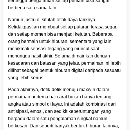
sehingga pengalaman setiap pemain bisa sangat
berbeda satu sama lain.
Namun justru di situlah letak daya tariknya.
Ketidakpastian membuat setiap putaran terasa segar,
dan setiap momen bisa menjadi kejutan. Beberapa
orang bermain untuk hiburan, sementara yang lain
menikmati sensasi tegang yang muncul saat
menunggu hasil akhir. Selama dimainkan dengan
kesadaran dan batasan yang jelas, permainan ini lebih
dilihat sebagai bentuk hiburan digital daripada sesuatu
yang lebih serius.
Pada akhirnya, detik-detik menuju maxwin dalam
permainan bertema baccarat bukan hanya tentang
angka atau simbol di layar. Ini adalah kombinasi dari
antisipasi, emosi, dan sedikit keberuntungan yang
berpadu dalam satu pengalaman singkat namun
berkesan. Dan seperti banyak bentuk hiburan lainnya,