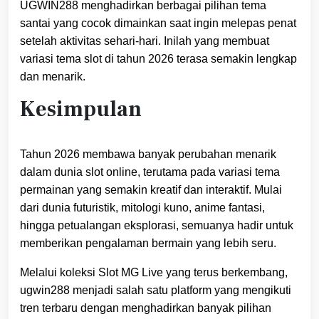
UGWIN288 menghadirkan berbagai pilihan tema
santai yang cocok dimainkan saat ingin melepas penat
setelah aktivitas sehari-hari. Inilah yang membuat
variasi tema slot di tahun 2026 terasa semakin lengkap
dan menarik.
Kesimpulan
Tahun 2026 membawa banyak perubahan menarik
dalam dunia slot online, terutama pada variasi tema
permainan yang semakin kreatif dan interaktif. Mulai
dari dunia futuristik, mitologi kuno, anime fantasi,
hingga petualangan eksplorasi, semuanya hadir untuk
memberikan pengalaman bermain yang lebih seru.
Melalui koleksi Slot MG Live yang terus berkembang,
ugwin288 menjadi salah satu platform yang mengikuti
tren terbaru dengan menghadirkan banyak pilihan