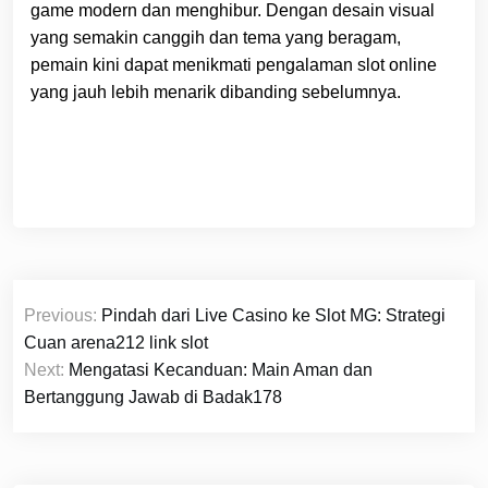
game modern dan menghibur. Dengan desain visual
yang semakin canggih dan tema yang beragam,
pemain kini dapat menikmati pengalaman slot online
yang jauh lebih menarik dibanding sebelumnya.
Post
Previous:
Pindah dari Live Casino ke Slot MG: Strategi
navigation
Cuan arena212 link slot
Next:
Mengatasi Kecanduan: Main Aman dan
Bertanggung Jawab di Badak178