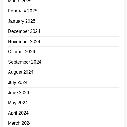
March 2025
February 2025
January 2025
December 2024
November 2024
October 2024
September 2024
August 2024
July 2024
June 2024
May 2024
April 2024
March 2024