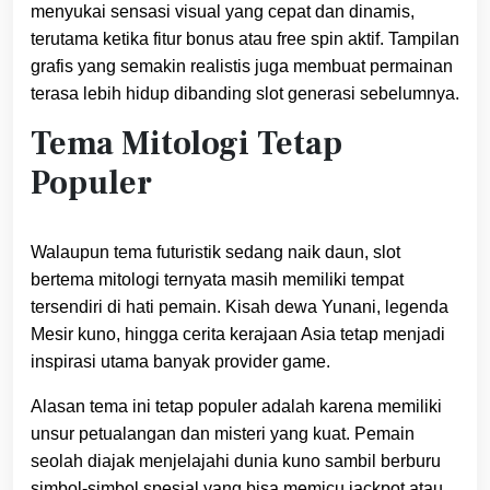
menyukai sensasi visual yang cepat dan dinamis,
terutama ketika fitur bonus atau free spin aktif. Tampilan
grafis yang semakin realistis juga membuat permainan
terasa lebih hidup dibanding slot generasi sebelumnya.
Tema Mitologi Tetap
Populer
Walaupun tema futuristik sedang naik daun, slot
bertema mitologi ternyata masih memiliki tempat
tersendiri di hati pemain. Kisah dewa Yunani, legenda
Mesir kuno, hingga cerita kerajaan Asia tetap menjadi
inspirasi utama banyak provider game.
Alasan tema ini tetap populer adalah karena memiliki
unsur petualangan dan misteri yang kuat. Pemain
seolah diajak menjelajahi dunia kuno sambil berburu
simbol-simbol spesial yang bisa memicu jackpot atau