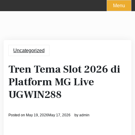
Skip
Menu
to
content
Uncategorized
Tren Tema Slot 2026 di
Platform MG Live
UGWIN288
Posted on
May 19, 2026
May 17, 2026
by
admin