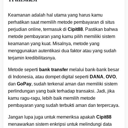
Keamanan adalah hal utama yang harus kamu
perhatikan saat memilih metode pembayaran di situs
perjudian online, termasuk di
Cipit88
. Pastikan bahwa
metode pembayaran yang kamu pilih memiliki sistem
keamanan yang kuat. Misalnya, metode yang
menggunakan autentikasi dua faktor atau yang sudah
terjamin kredibilitasnya.
Metode seperti
bank transfer
melalui bank-bank besar
di Indonesia, atau dompet digital seperti
DANA
,
OVO
,
dan
GoPay
, sudah terkenal aman dan memiliki sistem
perlindungan yang baik terhadap transaksi. Jadi, jika
kamu ragu-ragu, lebih baik memilih metode
pembayaran yang sudah terbukti aman dan terpercaya.
Jangan lupa juga untuk memeriksa apakah
Cipit88
menawarkan sistem enkripsi untuk melindungi data