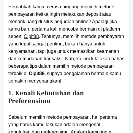
Pernahkah kamu merasa bingung memilih metode
pembayaran ketika ingin melakukan deposit atau
menarik uang di situs perjudian online? Apalagi jika
kamu baru pertama kali mencoba bermain di platform
seperti
Cipit88
. Tentunya, memilih metode pembayaran
yang tepat sangat penting, bukan hanya untuk
kenyamanan, tapi juga untuk memastikan keamanan
dan kemudahan transaksi. Nah, kali ini kita akan bahas
beberapa tips dalam memilih metode pembayaran
terbaik di
Cipit88
, supaya pengalaman bermain kamu
semakin menyenangkan!
1.
Kenali Kebutuhan dan
Preferensimu
Sebelum memilih metode pembayaran, hal pertama
yang harus kamu lakukan adalah mengenali
kebutuhan dan preferensimu. Apakah kamu ingin