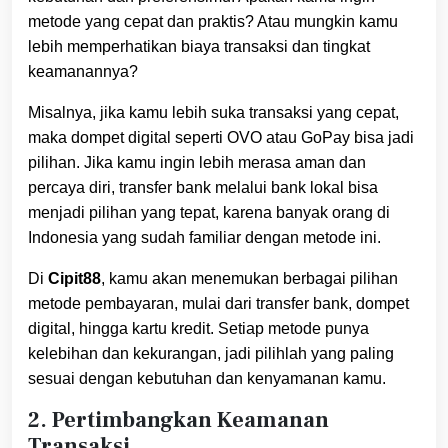
metode yang cepat dan praktis? Atau mungkin kamu
lebih memperhatikan biaya transaksi dan tingkat
keamanannya?
Misalnya, jika kamu lebih suka transaksi yang cepat,
maka dompet digital seperti OVO atau GoPay bisa jadi
pilihan. Jika kamu ingin lebih merasa aman dan
percaya diri, transfer bank melalui bank lokal bisa
menjadi pilihan yang tepat, karena banyak orang di
Indonesia yang sudah familiar dengan metode ini.
Di
Cipit88
, kamu akan menemukan berbagai pilihan
metode pembayaran, mulai dari transfer bank, dompet
digital, hingga kartu kredit. Setiap metode punya
kelebihan dan kekurangan, jadi pilihlah yang paling
sesuai dengan kebutuhan dan kenyamanan kamu.
2.
Pertimbangkan Keamanan
Transaksi