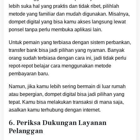
lebih suka hal yang praktis dan tidak ribet, pilihlah
metode yang familiar dan mudah digunakan. Misalnya,
dompet digital yang bisa kamu akses langsung lewat
ponsel tanpa perlu membuka aplikasi lain.
Untuk pemain yang terbiasa dengan sistem perbankan,
transfer bank bisa jadi pilihan yang nyaman. Banyak
orang sudah terbiasa dengan cara ini, jadi tidak perlu
repot-repot belajar cara menggunakan metode
pembayaran baru.
Namun, jika kamu lebih sering bermain di luar rumah
atau bepergian, dompet digital bisa jadi pilihan yang
tepat. Kamu bisa melakukan transaksi di mana saja,
asalkan kamu terhubung dengan internet.
6.
Periksa Dukungan Layanan
Pelanggan