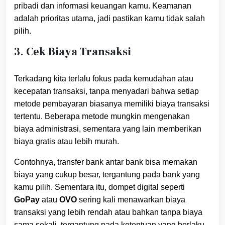
pribadi dan informasi keuangan kamu. Keamanan
adalah prioritas utama, jadi pastikan kamu tidak salah
pilih.
3.
Cek Biaya Transaksi
Terkadang kita terlalu fokus pada kemudahan atau
kecepatan transaksi, tanpa menyadari bahwa setiap
metode pembayaran biasanya memiliki biaya transaksi
tertentu. Beberapa metode mungkin mengenakan
biaya administrasi, sementara yang lain memberikan
biaya gratis atau lebih murah.
Contohnya, transfer bank antar bank bisa memakan
biaya yang cukup besar, tergantung pada bank yang
kamu pilih. Sementara itu, dompet digital seperti
GoPay
atau
OVO
sering kali menawarkan biaya
transaksi yang lebih rendah atau bahkan tanpa biaya
sama sekali, tergantung pada ketentuan yang berlaku.