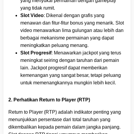
yang menyukai permainan dengan gameplay
yang tidak rumit.
Slot Video
: Dikenal dengan grafis yang
menawan dan fitur-fitur bonus yang menarik. Slot
video menawarkan lima gulungan atau lebih dan
berbagai mekanisme permainan yang dapat
meningkatkan peluang menang.
Slot Progresif
: Menawarkan jackpot yang terus
meningkat seiring dengan taruhan dari pemain
lain. Jackpot progresif dapat memberikan
kemenangan yang sangat besar, tetapi peluang
untuk memenangkannya mungkin lebih kecil.
2. Perhatikan Return to Player (RTP)
Return to Player (RTP) adalah indikator penting yang
menunjukkan persentase dari total taruhan yang
dikembalikan kepada pemain dalam jangka panjang.