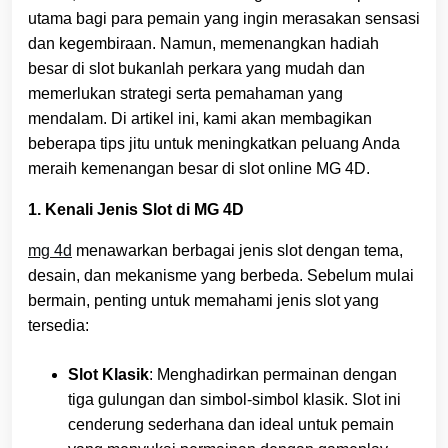
utama bagi para pemain yang ingin merasakan sensasi
dan kegembiraan. Namun, memenangkan hadiah
besar di slot bukanlah perkara yang mudah dan
memerlukan strategi serta pemahaman yang
mendalam. Di artikel ini, kami akan membagikan
beberapa tips jitu untuk meningkatkan peluang Anda
meraih kemenangan besar di slot online MG 4D.
1. Kenali Jenis Slot di MG 4D
mg 4d
menawarkan berbagai jenis slot dengan tema,
desain, dan mekanisme yang berbeda. Sebelum mulai
bermain, penting untuk memahami jenis slot yang
tersedia:
Slot Klasik
: Menghadirkan permainan dengan
tiga gulungan dan simbol-simbol klasik. Slot ini
cenderung sederhana dan ideal untuk pemain