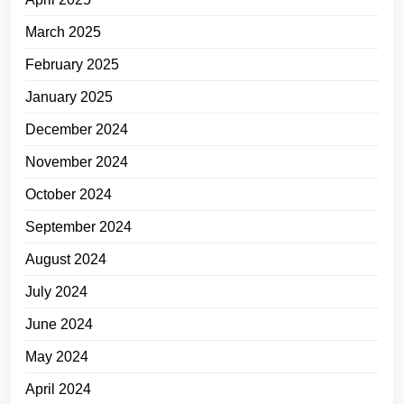
March 2025
February 2025
January 2025
December 2024
November 2024
October 2024
September 2024
August 2024
July 2024
June 2024
May 2024
April 2024