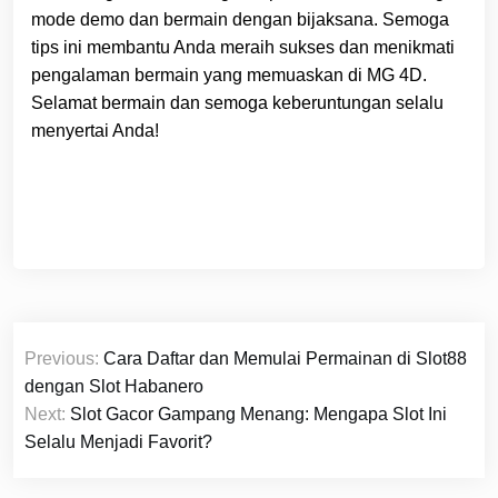
mode demo dan bermain dengan bijaksana. Semoga
tips ini membantu Anda meraih sukses dan menikmati
pengalaman bermain yang memuaskan di MG 4D.
Selamat bermain dan semoga keberuntungan selalu
menyertai Anda!
Post
Previous:
Cara Daftar dan Memulai Permainan di Slot88
navigation
dengan Slot Habanero
Next:
Slot Gacor Gampang Menang: Mengapa Slot Ini
Selalu Menjadi Favorit?