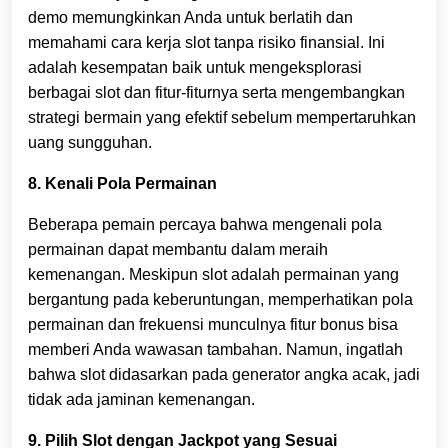
demo memungkinkan Anda untuk berlatih dan
memahami cara kerja slot tanpa risiko finansial. Ini
adalah kesempatan baik untuk mengeksplorasi
berbagai slot dan fitur-fiturnya serta mengembangkan
strategi bermain yang efektif sebelum mempertaruhkan
uang sungguhan.
8. Kenali Pola Permainan
Beberapa pemain percaya bahwa mengenali pola
permainan dapat membantu dalam meraih
kemenangan. Meskipun slot adalah permainan yang
bergantung pada keberuntungan, memperhatikan pola
permainan dan frekuensi munculnya fitur bonus bisa
memberi Anda wawasan tambahan. Namun, ingatlah
bahwa slot didasarkan pada generator angka acak, jadi
tidak ada jaminan kemenangan.
9. Pilih Slot dengan Jackpot yang Sesuai