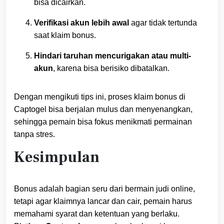
bisa dicairkan.
Verifikasi akun lebih awal
agar tidak tertunda
saat klaim bonus.
Hindari taruhan mencurigakan atau multi-
akun
, karena bisa berisiko dibatalkan.
Dengan mengikuti tips ini, proses klaim bonus di
Captogel bisa berjalan mulus dan menyenangkan,
sehingga pemain bisa fokus menikmati permainan
tanpa stres.
Kesimpulan
Bonus adalah bagian seru dari bermain judi online,
tetapi agar klaimnya lancar dan cair, pemain harus
memahami syarat dan ketentuan yang berlaku.