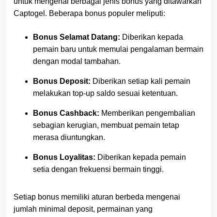
untuk mengenal berbagai jenis bonus yang ditawarkan
Captogel. Beberapa bonus populer meliputi:
Bonus Selamat Datang:
Diberikan kepada
pemain baru untuk memulai pengalaman bermain
dengan modal tambahan.
Bonus Deposit:
Diberikan setiap kali pemain
melakukan top-up saldo sesuai ketentuan.
Bonus Cashback:
Memberikan pengembalian
sebagian kerugian, membuat pemain tetap
merasa diuntungkan.
Bonus Loyalitas:
Diberikan kepada pemain
setia dengan frekuensi bermain tinggi.
Setiap bonus memiliki aturan berbeda mengenai
jumlah minimal deposit, permainan yang