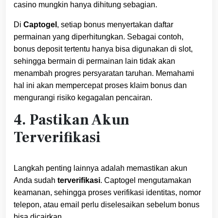
casino mungkin hanya dihitung sebagian.
Di
Captogel
, setiap bonus menyertakan daftar
permainan yang diperhitungkan. Sebagai contoh,
bonus deposit tertentu hanya bisa digunakan di slot,
sehingga bermain di permainan lain tidak akan
menambah progres persyaratan taruhan. Memahami
hal ini akan mempercepat proses klaim bonus dan
mengurangi risiko kegagalan pencairan.
4. Pastikan Akun
Terverifikasi
Langkah penting lainnya adalah memastikan akun
Anda sudah
terverifikasi
. Captogel mengutamakan
keamanan, sehingga proses verifikasi identitas, nomor
telepon, atau email perlu diselesaikan sebelum bonus
bisa dicairkan.