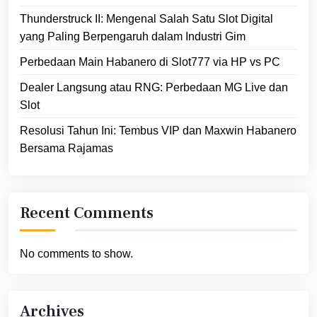
Thunderstruck II: Mengenal Salah Satu Slot Digital
yang Paling Berpengaruh dalam Industri Gim
Perbedaan Main Habanero di Slot777 via HP vs PC
Dealer Langsung atau RNG: Perbedaan MG Live dan
Slot
Resolusi Tahun Ini: Tembus VIP dan Maxwin Habanero
Bersama Rajamas
Recent Comments
No comments to show.
Archives