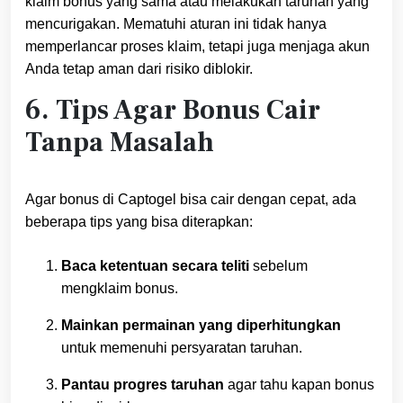
klaim bonus yang sama atau melakukan taruhan yang
mencurigakan. Mematuhi aturan ini tidak hanya
memperlancar proses klaim, tetapi juga menjaga akun
Anda tetap aman dari risiko diblokir.
6. Tips Agar Bonus Cair
Tanpa Masalah
Agar bonus di Captogel bisa cair dengan cepat, ada
beberapa tips yang bisa diterapkan:
Baca ketentuan secara teliti
sebelum
mengklaim bonus.
Mainkan permainan yang diperhitungkan
untuk memenuhi persyaratan taruhan.
Pantau progres taruhan
agar tahu kapan bonus