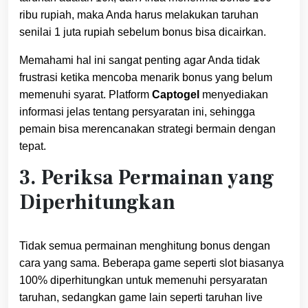
ribu rupiah, maka Anda harus melakukan taruhan
senilai 1 juta rupiah sebelum bonus bisa dicairkan.
Memahami hal ini sangat penting agar Anda tidak
frustrasi ketika mencoba menarik bonus yang belum
memenuhi syarat. Platform
Captogel
menyediakan
informasi jelas tentang persyaratan ini, sehingga
pemain bisa merencanakan strategi bermain dengan
tepat.
3. Periksa Permainan yang
Diperhitungkan
Tidak semua permainan menghitung bonus dengan
cara yang sama. Beberapa game seperti slot biasanya
100% diperhitungkan untuk memenuhi persyaratan
taruhan, sedangkan game lain seperti taruhan live