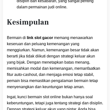
disiplin dan kesabaran, yang sangat penting
dalam permainan judi online.
Kesimpulan
Bermain di
link slot gacor
memang menawarkan
keseruan dan peluang kemenangan yang
menggiurkan. Namun, kemenangan besar tidak akan
berarti jika tidak diikuti dengan strategi keluar akun
yang bijak. Dengan menetapkan batas menang,
memisahkan modal dan kemenangan, memanfaatkan
fitur auto-cashout, dan menjaga emosi tetap stabil,
pemain bisa memastikan pengalaman bermain tetap
menyenangkan dan keuntungan tetap aman.
Ingat, kunci bermain slot online bukan hanya soal
keberuntungan, tetapi juga tentang strategi dan disiplin.
Dengan strategi keluar akun yang pintar, Anda bisa