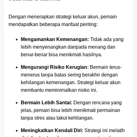
Dengan menerapkan strategi keluar akun, pemain
mendapatkan beberapa manfaat penting:
Mengamankan Kemenangan:
Tidak ada yang
lebih menyenangkan daripada menang dan
benar-benar bisa menikmati hasilnya.
Mengurangi Risiko Kerugian:
Bermain terus-
menerus tanpa batas sering berakhir dengan
kehilangan kemenangan. Strategi keluar akun
membantu meminimalkan risiko ini.
Bermain Lebih Santai:
Dengan rencana yang
jelas, pemain bisa lebih menikmati permainan
tanpa stres atau takut kehilangan.
Meningkatkan Kendali Diri:
Strategi ini melatih