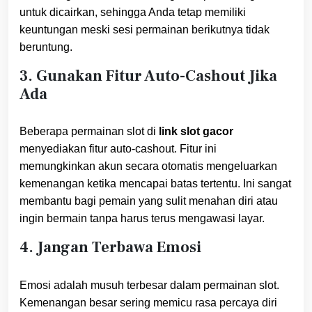
untuk dicairkan, sehingga Anda tetap memiliki
keuntungan meski sesi permainan berikutnya tidak
beruntung.
3. Gunakan Fitur Auto-Cashout Jika
Ada
Beberapa permainan slot di
link slot gacor
menyediakan fitur auto-cashout. Fitur ini
memungkinkan akun secara otomatis mengeluarkan
kemenangan ketika mencapai batas tertentu. Ini sangat
membantu bagi pemain yang sulit menahan diri atau
ingin bermain tanpa harus terus mengawasi layar.
4. Jangan Terbawa Emosi
Emosi adalah musuh terbesar dalam permainan slot.
Kemenangan besar sering memicu rasa percaya diri