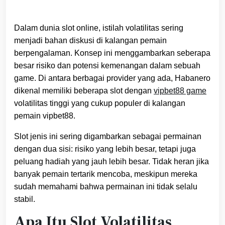
Dalam dunia slot online, istilah volatilitas sering
menjadi bahan diskusi di kalangan pemain
berpengalaman. Konsep ini menggambarkan seberapa
besar risiko dan potensi kemenangan dalam sebuah
game. Di antara berbagai provider yang ada, Habanero
dikenal memiliki beberapa slot dengan
vipbet88 game
volatilitas tinggi yang cukup populer di kalangan
pemain vipbet88.
Slot jenis ini sering digambarkan sebagai permainan
dengan dua sisi: risiko yang lebih besar, tetapi juga
peluang hadiah yang jauh lebih besar. Tidak heran jika
banyak pemain tertarik mencoba, meskipun mereka
sudah memahami bahwa permainan ini tidak selalu
stabil.
Apa Itu Slot Volatilitas