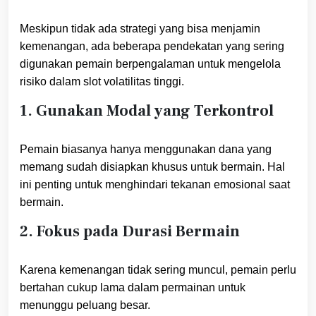
Meskipun tidak ada strategi yang bisa menjamin
kemenangan, ada beberapa pendekatan yang sering
digunakan pemain berpengalaman untuk mengelola
risiko dalam slot volatilitas tinggi.
1. Gunakan Modal yang Terkontrol
Pemain biasanya hanya menggunakan dana yang
memang sudah disiapkan khusus untuk bermain. Hal
ini penting untuk menghindari tekanan emosional saat
bermain.
2. Fokus pada Durasi Bermain
Karena kemenangan tidak sering muncul, pemain perlu
bertahan cukup lama dalam permainan untuk
menunggu peluang besar.