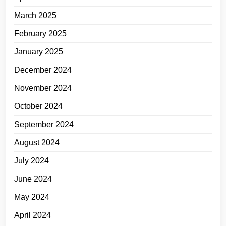
March 2025
February 2025
January 2025
December 2024
November 2024
October 2024
September 2024
August 2024
July 2024
June 2024
May 2024
April 2024