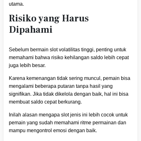
utama.
Risiko yang Harus
Dipahami
Sebelum bermain slot volatilitas tinggi, penting untuk
memahami bahwa risiko kehilangan saldo lebih cepat
juga lebih besar.
Karena kemenangan tidak sering muncul, pemain bisa
mengalami beberapa putaran tanpa hasil yang
signifikan. Jika tidak dikelola dengan baik, hal ini bisa
membuat saldo cepat berkurang.
Inilah alasan mengapa slot jenis ini lebih cocok untuk
pemain yang sudah memahami ritme permainan dan
mampu mengontrol emosi dengan baik.