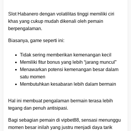
Slot Habanero dengan volatilitas tinggi memiliki ciri
khas yang cukup mudah dikenali oleh pemain
berpengalaman.
Biasanya, game seperti ini:
Tidak sering memberikan kemenangan kecil
Memiliki fitur bonus yang lebih “jarang muncul”
Menawarkan potensi kemenangan besar dalam
satu momen
Membutuhkan kesabaran lebih dalam bermain
Hal ini membuat pengalaman bermain terasa lebih
tegang dan penuh antisipasi.
Bagi sebagian pemain di vipbet88, sensasi menunggu
momen besar inilah yang justru menjadi daya tarik