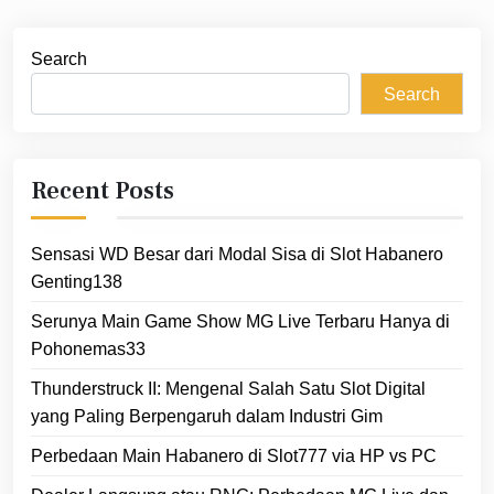
Search
Search
Recent Posts
Sensasi WD Besar dari Modal Sisa di Slot Habanero
Genting138
Serunya Main Game Show MG Live Terbaru Hanya di
Pohonemas33
Thunderstruck II: Mengenal Salah Satu Slot Digital
yang Paling Berpengaruh dalam Industri Gim
Perbedaan Main Habanero di Slot777 via HP vs PC