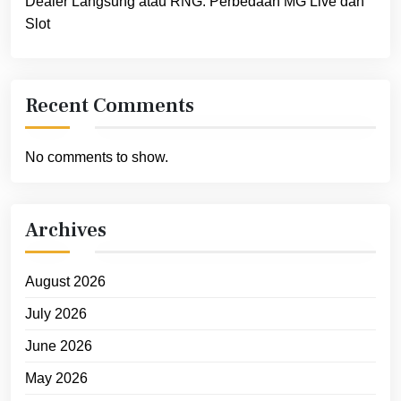
Dealer Langsung atau RNG: Perbedaan MG Live dan
Slot
Recent Comments
No comments to show.
Archives
August 2026
July 2026
June 2026
May 2026