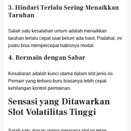
3. Hindari Terlalu Sering Menaikkan
Taruhan
Salah satu kesalahan umum adalah menaikkan
taruhan terlalu cepat saat belum ada hasil. Padahal, ini
justru bisa mempercepat habisnya modal.
4. Bermain dengan Sabar
Kesabaran adalah kunci utama dalam slot jenis ini.
Pemain yang terburu-buru biasanya lebih cepat
kehilangan kontrol permainan.
Sensasi yang Ditawarkan
Slot Volatilitas Tinggi
Salah satu alasan utama mengapa slot ini tetap