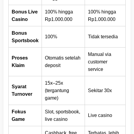
Bonus Live
100% hingga
100% hingga
Casino
Rp1.000.000
Rp1.000.000
Bonus
100%
Tidak tersedia
Sportsbook
Manual via
Proses
Otomatis setelah
customer
Klaim
deposit
service
15x–25x
Syarat
(tergantung
Sekitar 30x
Turnover
game)
Fokus
Slot, sportsbook,
Live casino
Game
live casino
Cashback, free
Terbatas, lebih