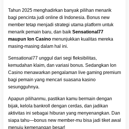
Tahun 2025 menghadirkan banyak pilihan menarik
bagi pencinta judi online di Indonesia. Bonus new
member tetap menjadi strategi utama platform untuk
menarik pemain baru, dan baik
Sensational77
maupun Ion Casino
menunjukkan kualitas mereka
masing-masing dalam hal ini.
Sensational77 unggul dari segi fleksibilitas,
kemudahan klaim, dan variasi bonus. Sedangkan Ion
Casino menawarkan pengalaman live gaming premium
bagi pemain yang mencari suasana kasino
sesungguhnya.
Apapun pilihanmu, pastikan kamu bermain dengan
bijak, kelola bankroll dengan cerdas, dan jadikan
aktivitas ini sebagai hiburan yang menyenangkan. Dan
siapa tahu—bonus new member-mu bisa jadi tiket awal
menuju kemenangan besar!