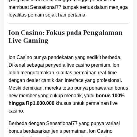
membuat Sensational77 tampak serius dalam menjaga
loyalitas pemain sejak hari pertama.
Ion Casino: Fokus pada Pengalaman
Live Gaming
Ion Casino punya pendekatan yang sedikit berbeda.
Dikenal sebagai penyedia live casino premium, Ion
lebih mengutamakan kualitas permainan real-time
dengan dealer cantik dan interface yang profesional.
Meski demikian, mereka tetap punya penawaran bonus
new member yang cukup menarik, yaitu
bonus 100%
hingga Rp1.000.000
khusus untuk permainan live
casino.
Berbeda dengan Sensational77 yang punya variasi
bonus berdasarkan jenis permainan, Ion Casino