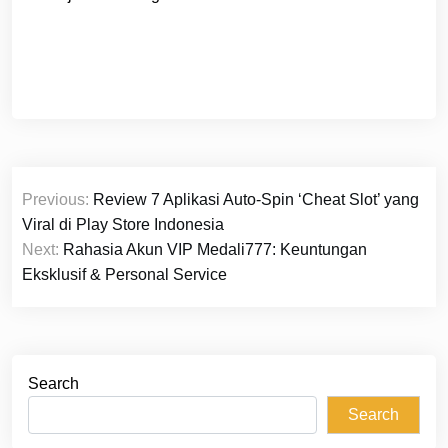
Post
Previous:
Review 7 Aplikasi Auto-Spin ‘Cheat Slot’ yang
navigation
Viral di Play Store Indonesia
Next:
Rahasia Akun VIP Medali777: Keuntungan
Eksklusif & Personal Service
Search
Search