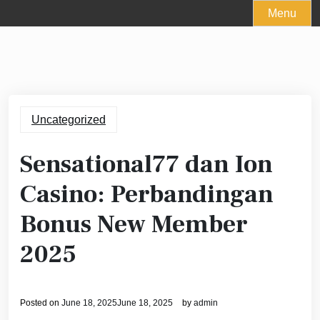
Skip
Menu
to
content
Uncategorized
Sensational77 dan Ion
Casino: Perbandingan
Bonus New Member
2025
Posted on
June 18, 2025
June 18, 2025
by
admin