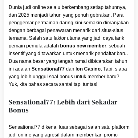
Dunia judi online selalu berkembang setiap tahunnya,
dan 2025 menjadi tahun yang penuh gebrakan. Para
penggemar permainan daring kini semakin dimanjakan
dengan berbagai penawaran menarik dari situs-situs
ternama. Salah satu faktor utama yang jadi daya tarik
pemain pemula adalah
bonus new member
, sebuah
insentif yang ditawarkan untuk menarik pendaftar baru.
Dua nama besar yang tengah ramai dibicarakan tahun
ini adalah
Sensational77
dan
Ion Casino
. Tapi, siapa
yang lebih unggul soal bonus untuk member baru?
Yuk, kita bahas secara santai tapi tuntas!
Sensational77: Lebih dari Sekadar
Bonus
Sensational77 dikenal luas sebagai salah satu platform
judi online yang agresif dalam memberikan promo