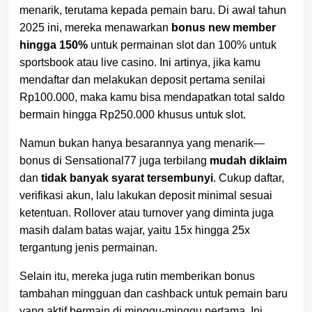
menarik, terutama kepada pemain baru. Di awal tahun
2025 ini, mereka menawarkan
bonus new member
hingga 150%
untuk permainan slot dan 100% untuk
sportsbook atau live casino. Ini artinya, jika kamu
mendaftar dan melakukan deposit pertama senilai
Rp100.000, maka kamu bisa mendapatkan total saldo
bermain hingga Rp250.000 khusus untuk slot.
Namun bukan hanya besarannya yang menarik—
bonus di Sensational77 juga terbilang
mudah diklaim
dan
tidak banyak syarat tersembunyi
. Cukup daftar,
verifikasi akun, lalu lakukan deposit minimal sesuai
ketentuan. Rollover atau turnover yang diminta juga
masih dalam batas wajar, yaitu 15x hingga 25x
tergantung jenis permainan.
Selain itu, mereka juga rutin memberikan bonus
tambahan mingguan dan cashback untuk pemain baru
yang aktif bermain di minggu-minggu pertama. Ini