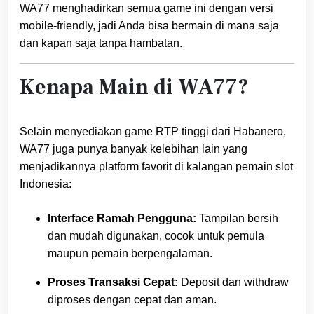
WA77 menghadirkan semua game ini dengan versi
mobile-friendly, jadi Anda bisa bermain di mana saja
dan kapan saja tanpa hambatan.
Kenapa Main di WA77?
Selain menyediakan game RTP tinggi dari Habanero,
WA77 juga punya banyak kelebihan lain yang
menjadikannya platform favorit di kalangan pemain slot
Indonesia:
Interface Ramah Pengguna:
Tampilan bersih
dan mudah digunakan, cocok untuk pemula
maupun pemain berpengalaman.
Proses Transaksi Cepat:
Deposit dan withdraw
diproses dengan cepat dan aman.