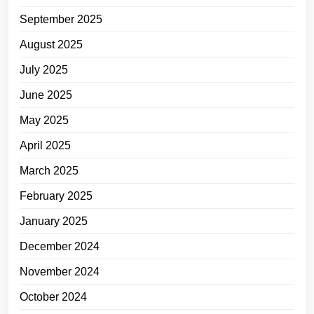
September 2025
August 2025
July 2025
June 2025
May 2025
April 2025
March 2025
February 2025
January 2025
December 2024
November 2024
October 2024