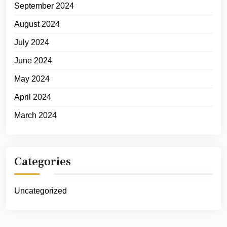
September 2024
August 2024
July 2024
June 2024
May 2024
April 2024
March 2024
Categories
Uncategorized