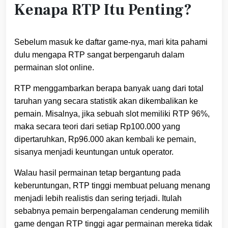
Kenapa RTP Itu Penting?
Sebelum masuk ke daftar game-nya, mari kita pahami
dulu mengapa RTP sangat berpengaruh dalam
permainan slot online.
RTP menggambarkan berapa banyak uang dari total
taruhan yang secara statistik akan dikembalikan ke
pemain. Misalnya, jika sebuah slot memiliki RTP 96%,
maka secara teori dari setiap Rp100.000 yang
dipertaruhkan, Rp96.000 akan kembali ke pemain,
sisanya menjadi keuntungan untuk operator.
Walau hasil permainan tetap bergantung pada
keberuntungan, RTP tinggi membuat peluang menang
menjadi lebih realistis dan sering terjadi. Itulah
sebabnya pemain berpengalaman cenderung memilih
game dengan RTP tinggi agar permainan mereka tidak