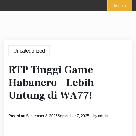
Skip
Menu
to
content
Uncategorized
RTP Tinggi Game
Habanero – Lebih
Untung di WA77!
Posted on
September 8, 2025
September 7, 2025
by
admin