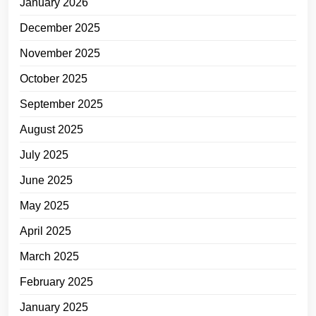
January 2026
December 2025
November 2025
October 2025
September 2025
August 2025
July 2025
June 2025
May 2025
April 2025
March 2025
February 2025
January 2025