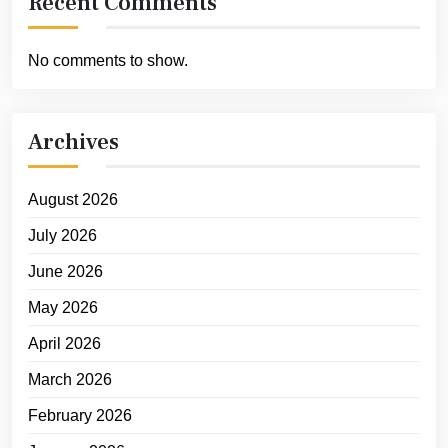
Recent Comments
No comments to show.
Archives
August 2026
July 2026
June 2026
May 2026
April 2026
March 2026
February 2026