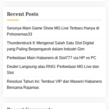
Recent Posts
Serunya Main Game Show MG Live Terbaru Hanya di
Pohonemas33
Thunderstruck II: Mengenal Salah Satu Slot Digital
yang Paling Berpengaruh dalam Industri Gim
Perbedaan Main Habanero di Slot777 via HP vs PC
Dealer Langsung atau RNG: Perbedaan MG Live dan
Slot
Resolusi Tahun Ini: Tembus VIP dan Maxwin Habanero
Bersama Rajamas