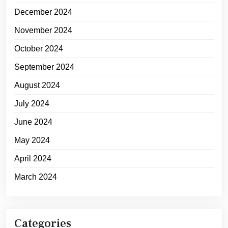
December 2024
November 2024
October 2024
September 2024
August 2024
July 2024
June 2024
May 2024
April 2024
March 2024
Categories