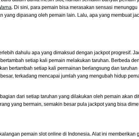
Warna
. Di sini, para pemain bisa merasakan sensasi menunggu
an yang dipasang oleh pemain lain. Lalu, apa yang membuat ja
lebih dahulu apa yang dimaksud dengan jackpot progresif. Ja
us bertambah setiap kali pemain melakukan taruhan. Berbeda de
f akan bertambah setiap kali permainan berlangsung dan taruhan
at besar, terkadang mencapai jumlah yang mengubah hidup pem
sebagian dari setiap taruhan yang dilakukan oleh pemain akan 
 orang yang bermain, semakin besar pula jackpot yang bisa dim
 kalangan pemain slot online di Indonesia. Alat ini memberikan