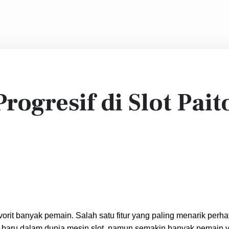
ogresif di Slot Pait
vorit banyak pemain. Salah satu fitur yang paling menarik perha
l baru dalam dunia mesin slot, namun semakin banyak pemain ya