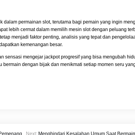
arik dalam permainan slot, terutama bagi pemain yang ingin men
apat lebih cermat dalam memilih mesin slot dengan peluang ter
tap menjadi faktor penting, analisis yang tepat dan pengelol
ndapatkan kemenangan besar.
an sensasi mengejar jackpot progresif yang bisa mengubah hid
lu bermain dengan bijak dan menikmati setiap momen seru yan
 Pemenang
Next:
Menghindari Kesalahan Umum Saat Bermain