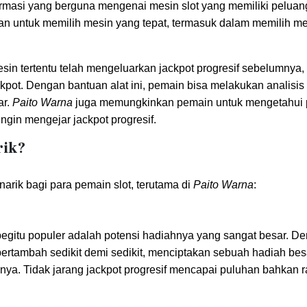
nformasi yang berguna mengenai mesin slot yang memiliki peluan
n untuk memilih mesin yang tepat, termasuk dalam memilih mes
esin tertentu telah mengeluarkan jackpot progresif sebelumnya,
pot. Dengan bantuan alat ini, pemain bisa melakukan analisis 
ar.
Paito Warna
juga memungkinkan pemain untuk mengetahui 
gin mengejar jackpot progresif.
rik?
arik bagi para pemain slot, terutama di
Paito Warna
:
begitu populer adalah potensi hadiahnya yang sangat besar. De
bertambah sedikit demi sedikit, menciptakan sebuah hadiah be
. Tidak jarang jackpot progresif mencapai puluhan bahkan ra