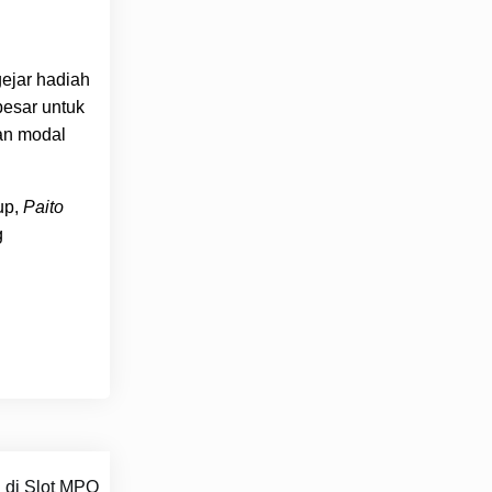
gejar hadiah
besar untuk
aan modal
up,
Paito
g
 di Slot MPO