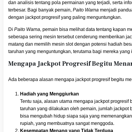
dan analisis tentang pola permainan yang terjadi, serta i
terbesar. Bagi banyak pemain,
Paito Warna
menjadi pandua
dengan jackpot progresif yang paling menguntungkan.
Di
Paito Warna
, pemain bisa melihat data tentang kapan m
seberapa sering mesin tersebut cenderung memberikan jack
matang dan memilih mesin slot dengan potensi hadiah bes
taruhan yang menguntungkan, terutama bagi mereka yang in
Mengapa Jackpot Progresif Begitu Mena
Ada beberapa alasan mengapa jackpot progresif begitu men
Hadiah yang Menggiurkan
Tentu saja, alasan utama mengapa jackpot progresif 
taruhan yang dilakukan oleh pemain, jumlah jackpot 
bisa mengubah hidup siapa saja yang memenangkannya
rupiah, yang membuatnya sangat menggoda.
Kesempatan Menang yang Tidak Terduga