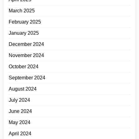
March 2025
February 2025
January 2025
December 2024
November 2024
October 2024
September 2024
August 2024
July 2024
June 2024
May 2024
April 2024