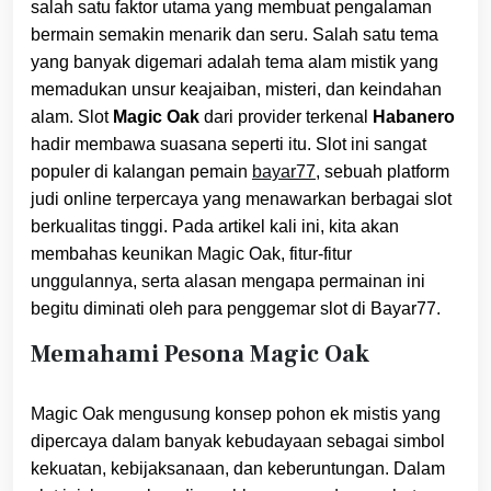
salah satu faktor utama yang membuat pengalaman
bermain semakin menarik dan seru. Salah satu tema
yang banyak digemari adalah tema alam mistik yang
memadukan unsur keajaiban, misteri, dan keindahan
alam. Slot
Magic Oak
dari provider terkenal
Habanero
hadir membawa suasana seperti itu. Slot ini sangat
populer di kalangan pemain
bayar77
, sebuah platform
judi online terpercaya yang menawarkan berbagai slot
berkualitas tinggi. Pada artikel kali ini, kita akan
membahas keunikan Magic Oak, fitur-fitur
unggulannya, serta alasan mengapa permainan ini
begitu diminati oleh para penggemar slot di Bayar77.
Memahami Pesona Magic Oak
Magic Oak mengusung konsep pohon ek mistis yang
dipercaya dalam banyak kebudayaan sebagai simbol
kekuatan, kebijaksanaan, dan keberuntungan. Dalam