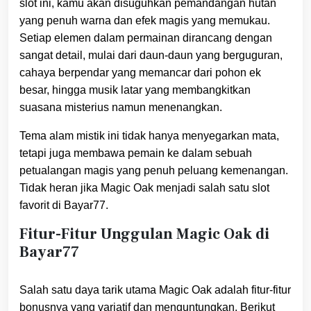
slot ini, kamu akan disuguhkan pemandangan hutan
yang penuh warna dan efek magis yang memukau.
Setiap elemen dalam permainan dirancang dengan
sangat detail, mulai dari daun-daun yang berguguran,
cahaya berpendar yang memancar dari pohon ek
besar, hingga musik latar yang membangkitkan
suasana misterius namun menenangkan.
Tema alam mistik ini tidak hanya menyegarkan mata,
tetapi juga membawa pemain ke dalam sebuah
petualangan magis yang penuh peluang kemenangan.
Tidak heran jika Magic Oak menjadi salah satu slot
favorit di Bayar77.
Fitur-Fitur Unggulan Magic Oak di
Bayar77
Salah satu daya tarik utama Magic Oak adalah fitur-fitur
bonusnya yang variatif dan menguntungkan. Berikut