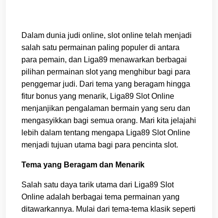
Dalam dunia judi online, slot online telah menjadi
salah satu permainan paling populer di antara
para pemain, dan Liga89 menawarkan berbagai
pilihan permainan slot yang menghibur bagi para
penggemar judi. Dari tema yang beragam hingga
fitur bonus yang menarik, Liga89 Slot Online
menjanjikan pengalaman bermain yang seru dan
mengasyikkan bagi semua orang. Mari kita jelajahi
lebih dalam tentang mengapa Liga89 Slot Online
menjadi tujuan utama bagi para pencinta slot.
Tema yang Beragam dan Menarik
Salah satu daya tarik utama dari Liga89 Slot
Online adalah berbagai tema permainan yang
ditawarkannya. Mulai dari tema-tema klasik seperti