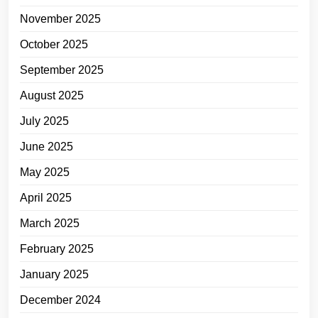
November 2025
October 2025
September 2025
August 2025
July 2025
June 2025
May 2025
April 2025
March 2025
February 2025
January 2025
December 2024