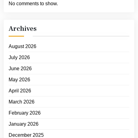
No comments to show.
Archives
August 2026
July 2026
June 2026
May 2026
April 2026
March 2026
February 2026
January 2026
December 2025