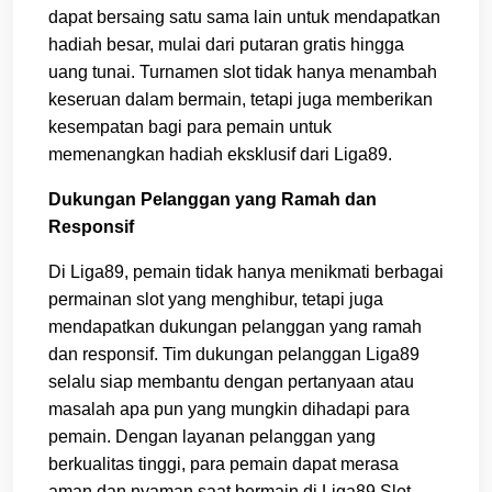
dapat bersaing satu sama lain untuk mendapatkan
hadiah besar, mulai dari putaran gratis hingga
uang tunai. Turnamen slot tidak hanya menambah
keseruan dalam bermain, tetapi juga memberikan
kesempatan bagi para pemain untuk
memenangkan hadiah eksklusif dari Liga89.
Dukungan Pelanggan yang Ramah dan
Responsif
Di Liga89, pemain tidak hanya menikmati berbagai
permainan slot yang menghibur, tetapi juga
mendapatkan dukungan pelanggan yang ramah
dan responsif. Tim dukungan pelanggan Liga89
selalu siap membantu dengan pertanyaan atau
masalah apa pun yang mungkin dihadapi para
pemain. Dengan layanan pelanggan yang
berkualitas tinggi, para pemain dapat merasa
aman dan nyaman saat bermain di Liga89 Slot