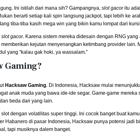
gung. Ini istilah dari mana sih? Gampangnya,
slot gacor
itu ada
kan berarti setiap kali spin langsung jackpot, tapi lebih ke ar
dang tiba-tiba kasih mega win yang bikin kamu lompat dari kursi
a
slot gacor
. Karena sistem mereka didesain dengan RNG yang 
 memberikan kejutan menyenangkan ketimbang provider lain. 
dul yang “kalau gak hoki, ya wassalam.”
w Gaming?
but
Hacksaw Gaming
. Di Indonesia, Hacksaw mulai menunjukk
angat anak muda yang bawa ide-ide segar. Game-game mereka
dan beda dari yang lain.
slot dengan volatilitas super tinggi. Ini cocok banget buat kam
er Habanero di pasar Indonesia, Hacksaw punya potensi jadi 
al, tapi musiknya dalem banget.