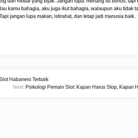
ng dan modal yang bijak. Jangan lupa: menang itu bonus, tapi
alau kamu bahagia, aku juga ikut bahagia, walaupun aku tidak 
api jangan lupa makan, istirahat, dan tetap jadi manusia baik.
Slot Habanero Terbaik
Next:
Psikologi Pemain Slot: Kapan Harus Stop, Kapan H