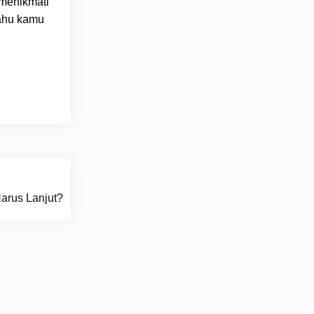
 menikmati
tahu kamu
arus Lanjut?