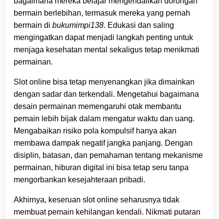
bagaimana mereka belajar mengendalikan dorongan
bermain berlebihan, termasuk mereka yang pernah
bermain di
bukumimpi138
. Edukasi dan saling
mengingatkan dapat menjadi langkah penting untuk
menjaga kesehatan mental sekaligus tetap menikmati
permainan.
Slot online bisa tetap menyenangkan jika dimainkan
dengan sadar dan terkendali. Mengetahui bagaimana
desain permainan memengaruhi otak membantu
pemain lebih bijak dalam mengatur waktu dan uang.
Mengabaikan risiko pola kompulsif hanya akan
membawa dampak negatif jangka panjang. Dengan
disiplin, batasan, dan pemahaman tentang mekanisme
permainan, hiburan digital ini bisa tetap seru tanpa
mengorbankan kesejahteraan pribadi.
Akhirnya, keseruan slot online seharusnya tidak
membuat pemain kehilangan kendali. Nikmati putaran