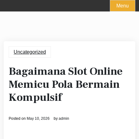
Skip
Menu
to
content
Uncategorized
Bagaimana Slot Online
Memicu Pola Bermain
Kompulsif
Posted on
May 10, 2026
by
admin