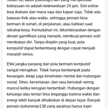
kebiasaan ini adalah ketersediaan 24 jam. Slot online
bisa diakses dari mana saja dan kapan saja. Tidak ada
batasan fisik atau waktu, sehingga pemain bisa
bermain di rumah, di perjalanan, atau bahkan saat
istirahat kerja. Kemudahan ini, dikombinasikan dengan
desain gamifikasi yang menarik, membuat pemain sulit
membatasi diri. Tanpa disiplin yang kuat, pola
kompulsif dapat berkembang dengan cepat menjadi
masalah serius.
Efek jangka panjang dari pola bermain kompulsif
sangat merugikan. Tidak hanya berdampak pada
keuangan, tetapi juga kesehatan mental dan hubungan
sosial. Stres, kecemasan, dan rasa bersalah sering
muncul ketika kerugian bertambah. Hubungan dengan
keluarga atau teman bisa terganggu karena waktu dan
energi lebih banyak dihabiskan di depan layar. Banyak
pemain
bukumimpi138
yang awalnya hanya ingin