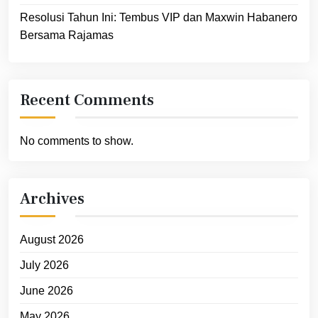
Resolusi Tahun Ini: Tembus VIP dan Maxwin Habanero
Bersama Rajamas
Recent Comments
No comments to show.
Archives
August 2026
July 2026
June 2026
May 2026