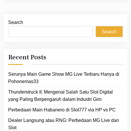
Search
Search
Recent Posts
Serunya Main Game Show MG Live Terbaru Hanya di
Pohonemas33
Thunderstruck II: Mengenal Salah Satu Slot Digital
yang Paling Berpengaruh dalam Industri Gim
Perbedaan Main Habanero di Slot777 via HP vs PC
Dealer Langsung atau RNG: Perbedaan MG Live dan
Slot