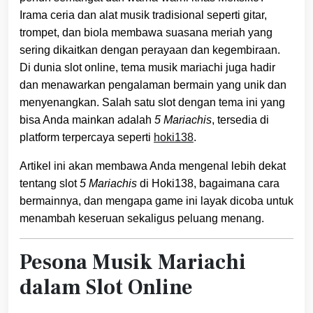
Irama ceria dan alat musik tradisional seperti gitar,
trompet, dan biola membawa suasana meriah yang
sering dikaitkan dengan perayaan dan kegembiraan.
Di dunia slot online, tema musik mariachi juga hadir
dan menawarkan pengalaman bermain yang unik dan
menyenangkan. Salah satu slot dengan tema ini yang
bisa Anda mainkan adalah
5 Mariachis
, tersedia di
platform terpercaya seperti
hoki138
.
Artikel ini akan membawa Anda mengenal lebih dekat
tentang slot
5 Mariachis
di Hoki138, bagaimana cara
bermainnya, dan mengapa game ini layak dicoba untuk
menambah keseruan sekaligus peluang menang.
Pesona Musik Mariachi
dalam Slot Online