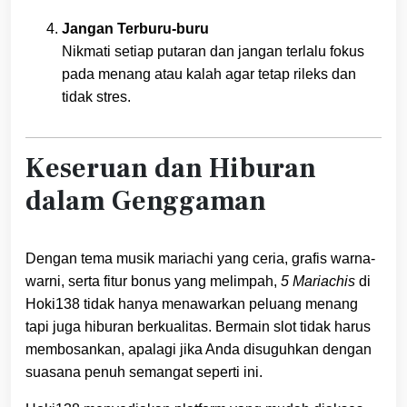
Jangan Terburu-buru
Nikmati setiap putaran dan jangan terlalu fokus
pada menang atau kalah agar tetap rileks dan
tidak stres.
Keseruan dan Hiburan
dalam Genggaman
Dengan tema musik mariachi yang ceria, grafis warna-
warni, serta fitur bonus yang melimpah,
5 Mariachis
di
Hoki138 tidak hanya menawarkan peluang menang
tapi juga hiburan berkualitas. Bermain slot tidak harus
membosankan, apalagi jika Anda disuguhkan dengan
suasana penuh semangat seperti ini.