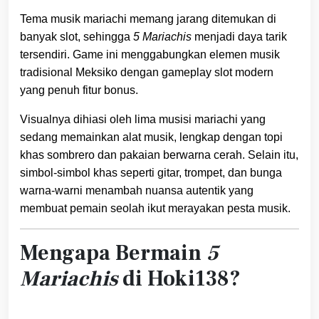
Tema musik mariachi memang jarang ditemukan di
banyak slot, sehingga
5 Mariachis
menjadi daya tarik
tersendiri. Game ini menggabungkan elemen musik
tradisional Meksiko dengan gameplay slot modern
yang penuh fitur bonus.
Visualnya dihiasi oleh lima musisi mariachi yang
sedang memainkan alat musik, lengkap dengan topi
khas sombrero dan pakaian berwarna cerah. Selain itu,
simbol-simbol khas seperti gitar, trompet, dan bunga
warna-warni menambah nuansa autentik yang
membuat pemain seolah ikut merayakan pesta musik.
Mengapa Bermain
5
Mariachis
di Hoki138?