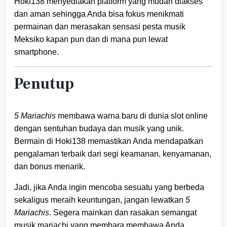
Hoki138 menyediakan platform yang mudah diakses
dan aman sehingga Anda bisa fokus menikmati
permainan dan merasakan sensasi pesta musik
Meksiko kapan pun dan di mana pun lewat
smartphone.
Penutup
5 Mariachis
membawa warna baru di dunia slot online
dengan sentuhan budaya dan musik yang unik.
Bermain di Hoki138 memastikan Anda mendapatkan
pengalaman terbaik dari segi keamanan, kenyamanan,
dan bonus menarik.
Jadi, jika Anda ingin mencoba sesuatu yang berbeda
sekaligus meraih keuntungan, jangan lewatkan
5
Mariachis
. Segera mainkan dan rasakan semangat
musik mariachi yang membara membawa Anda