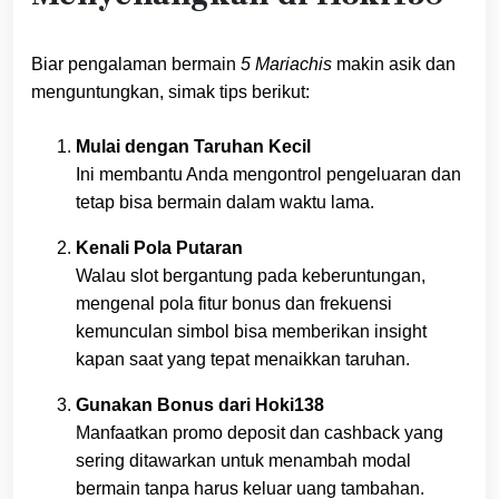
Biar pengalaman bermain
5 Mariachis
makin asik dan
menguntungkan, simak tips berikut:
Mulai dengan Taruhan Kecil
Ini membantu Anda mengontrol pengeluaran dan
tetap bisa bermain dalam waktu lama.
Kenali Pola Putaran
Walau slot bergantung pada keberuntungan,
mengenal pola fitur bonus dan frekuensi
kemunculan simbol bisa memberikan insight
kapan saat yang tepat menaikkan taruhan.
Gunakan Bonus dari Hoki138
Manfaatkan promo deposit dan cashback yang
sering ditawarkan untuk menambah modal
bermain tanpa harus keluar uang tambahan.